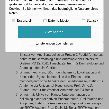
Reproduktionsbiologie der RWTH Aachen, Prof. Dr. Henning
gestalten und fortlaufend zu verbessern, verwenden wir
M. Beier, RWTH Aachen
Cookies. So können wir Ihnen das bestmögliche Nutzererlebnis
Dr. rer. nat. Hans-Jürgen Schulten, Zur Regulation des
bieten.
Proakrosingens, Institut für Humangenetik der Universität
Göttingen, Prof. Dr. W. Engel, Institut für Humangenetik der
Essenziell
Externe Medien
Statistik
Uni Göttingen
Dr. Matthias von Mering, Isolierung der cDNA und des Gens
Akzeptieren
TSGm-1 mittels Differential Display und dessen haploide
Expression in der Sertoli-Keimzell-Interaktion, Institut für
Humangenetik der Universität Göttingen, Prof. Dr. W. Engel,
Einstellungen übernehmen
Institut für Humangenetik der Uni Göttingen
Dr. Wolfgang Hägele, Herstellung, Charakterisierung und
Einsatz von Anti-Zona pellucida-Protein 2-Peptid-Antiseren,
Zentrum für Dermatologie und Andrologie der Universität
Gießen, PD Dr. K.-D. Hinsch, Zentrum für Dermatologie und
Andrologie der Uni Gießen
Dr. med. vet. Franz Süß, Identifizierung, Lokalisation und
Kinetik der Urgeschlechtszellen des Rindes sowie
morphodynamische Aspekte der Gonadogenese, Institut für
Anatomie der Universität Regensburg, Prof. Dr. K.D.
Budras, Institut für Veterinär-Anatomie der FU Berlin
Dr. rer. nat. Ulrike von Rango, Untersuchungen zur
Zellbiologie des rezeptiven Endometriums: Proliferation und
Apoptose, Institut für Anatomie und Reproduktionsbiologie
der RWTH Aachen, Prof. Dr. H. M. Beier, RWTH Aachen