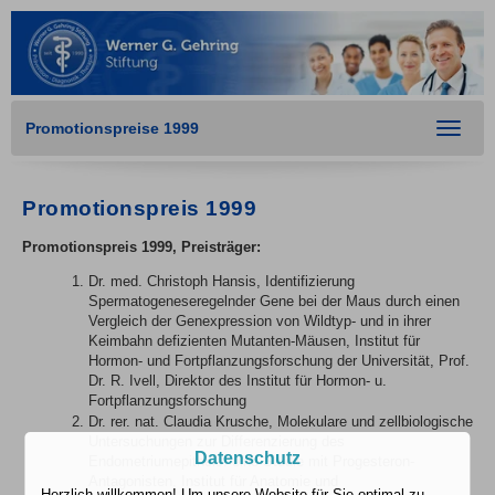
Promotionspreise 1999
Toggle
navigat
Promotionspreis 1999
Promotionspreis 1999, Preisträger:
Dr. med. Christoph Hansis, Identifizierung
Spermatogeneseregelnder Gene bei der Maus durch einen
Vergleich der Genexpression von Wildtyp- und in ihrer
Keimbahn defizienten Mutanten-Mäusen, Institut für
Hormon- und Fortpflanzungsforschung der Universität, Prof.
Dr. R. Ivell, Direktor des Institut für Hormon- u.
Fortpflanzungsforschung
Dr. rer. nat. Claudia Krusche, Molekulare und zellbiologische
Untersuchungen zur Differenzierung des
Datenschutz
Endometriumepithels: eine Studie mit Progesteron-
Antagonisten, Institut für Anatomie und
Herzlich willkommen! Um unsere Website für Sie optimal zu