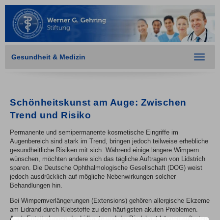
Gesundheit & Medizin
Toggle
navigat
Schönheitskunst am Auge: Zwischen
Trend und Risiko
Permanente und semipermanente kosmetische Eingriffe im
Augenbereich sind stark im Trend, bringen jedoch teilweise erhebliche
gesundheitliche Risiken mit sich. Während einige längere Wimpern
wünschen, möchten andere sich das tägliche Auftragen von Lidstrich
sparen. Die Deutsche Ophthalmologische Gesellschaft (DOG) weist
jedoch ausdrücklich auf mögliche Nebenwirkungen solcher
Behandlungen hin.
Bei Wimpernverlängerungen (Extensions) gehören allergische Ekzeme
am Lidrand durch Klebstoffe zu den häufigsten akuten Problemen.
Auch Entzündungen der Lidkante und der Bindehaut können auftreten.