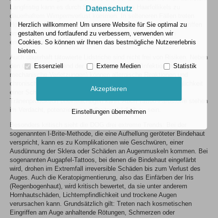
Langfristig kann es durch Schädigungen des Haarfollikels zu
Datenschutz
dauerhaftem Wimpernverlust kommen. In selteneren Fällen treten
Hornhautverletzungen oder Infektionen auf. Vor operativen Eingriffen
Herzlich willkommen! Um unsere Website für Sie optimal zu
am Auge ist zudem zu beachten, dass künstliche Wimpern
gestalten und fortlaufend zu verbessern, verwenden wir
entflammbar sind und daher vorher entfernt werden müssen.
Cookies. So können wir Ihnen das bestmögliche Nutzererlebnis
bieten.
Auch dauerhaft tätowierte Lidstriche sind nicht frei von Risiken. Neben
den Gefahren während der Behandlung selbst (Infektionen,
Essenziell
Externe Medien
Statistik
mechanische Verletzungen) können allergische Reaktionen und
chronische Entzündungen entstehen. Zudem besteht die Möglichkeit
Akzeptieren
einer Schädigung der Talgdrüsen am Lidrand, was die
Tränenproduktion beeinträchtigen kann. Auch Tattoo-Farbstoffe stehen
im Verdacht, potenziell gesundheitsschädlich zu sein.
Einstellungen übernehmen
Besonders kritisch sieht die DOG drei extreme Trends: Bei der
sogenannten I-Brite-Methode, die eine Aufhellung geröteter Bindehaut
verspricht, kann es zu Komplikationen wie Geschwüren, einer
Ausdünnung der Sklera oder Schäden an Augenmuskeln kommen. Bei
sogenannten Augapfel-Tattoos, bei denen die Bindehaut eingefärbt
wird, drohen im Extremfall irreversible Schäden bis zum Verlust des
Auges. Auch die Keratopigmentierung, also das Einfärben der Iris
(Regenbogenhaut), wird kritisch bewertet, da sie unter anderem
Hornhautschäden, Lichtempfindlichkeit und trockene Augen
verursachen kann. Grundsätzlich gilt: Treten nach kosmetischen
Eingriffen am Auge anhaltende Rötungen, Schmerzen oder