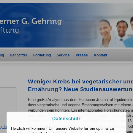
ung
Der Stifter
Förderung
Service
Presse
Kontakt
Weniger Krebs bei vegetarischer un
Ernährung? Neue Studienauswertung 
Eine große Analyse aus dem European Journal of Epidemiolog
dass vegetarische und vegane Ernährungsweisen mit einem g
verbunden sein könnten. Ein internationales Forschungstea
und Deutschland wertete dafür 17 Studien aus. Im Vergleich
Datenschutz
Gesamtrisiko für Krebserkrankungen bei Vegetariern rund 13 
23 %. Die Auswertung beruhte auf bevölkerungsbasierten Ko
ng.de
Herzlich willkommen! Um unsere Website für Sie optimal zu
den USA mit gesunden Erwachsenen verschiedener Altersgr