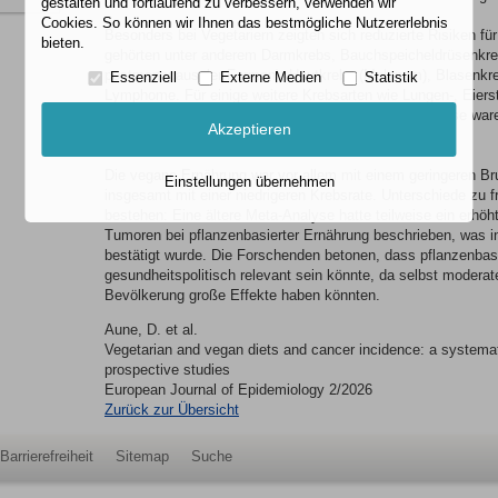
gestalten und fortlaufend zu verbessern, verwenden wir
Cookies. So können wir Ihnen das bestmögliche Nutzererlebnis
Besonders bei Vegetariern zeigten sich reduzierte Risiken f
bieten.
gehörten unter anderem Darmkrebs, Bauchspeicheldrüsenkreb
postmenopausaler Formen), Hautkrebs (Melanom), Blasenkr
Essenziell
Externe Medien
Statistik
Lymphome. Für einige weitere Krebsarten wie Lungen-, Eiers
ergaben sich zwar Hinweise auf geringere Risiken, diese ware
Akzeptieren
eindeutig.
Die vegane Ernährung war vor allem mit einem geringeren Br
Einstellungen übernehmen
insgesamt mit einer niedrigeren Krebsrate. Unterschiede zu 
bestehen: Eine ältere Meta-Analyse hatte teilweise ein erhöh
Tumoren bei pflanzenbasierter Ernährung beschrieben, was i
bestätigt wurde. Die Forschenden betonen, dass pflanzenbas
gesundheitspolitisch relevant sein könnte, da selbst moderat
Bevölkerung große Effekte haben könnten.
Aune, D. et al.
Vegetarian and vegan diets and cancer incidence: a systemat
prospective studies
European Journal of Epidemiology 2/2026
Zurück zur Übersicht
Barrierefreiheit
Sitemap
Suche