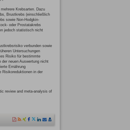
ür mehrere Krebsarten. Dazu
s, Brustkrebs (einschließlich
ebs sowie Non-Hodgkin-
tock- oder Prostatakrebs
n jedoch statistisch nicht
ustkrebsrisiko verbunden sowie
früheren Untersuchungen
tes Risiko für bestimmte
n der neuen Auswertung nicht
ierte Ernährung
e Risikoreduktionen in der
ic review and meta-analysis of
Diese
RSS-
Auf
Auf
Auf
Auf
Per
vCard
Seite
Feed
Xing
Facebook
Twitter
LinkedIn
Mail
speichern
als
mitteilen
teilen
teilen
teilen
empfehlen