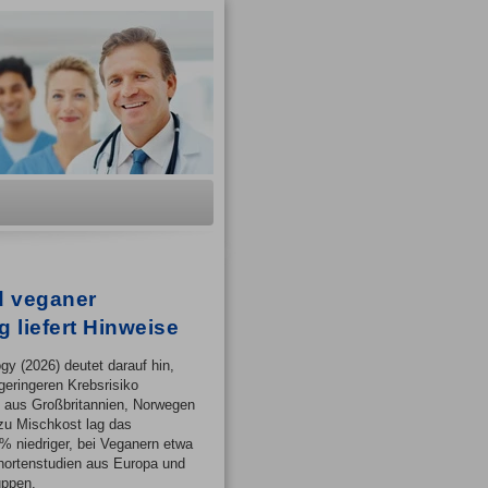
d veganer
liefert Hinweise
y (2026) deutet darauf hin,
eringeren Krebsrisiko
m aus Großbritannien, Norwegen
 zu Mischkost lag das
% niedriger, bei Veganern etwa
hortenstudien aus Europa und
uppen.