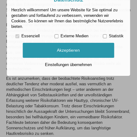
stark das Erkrankungsrisiko mit der Anzahl und Schwere früherer
Sonnenbrände zusammenhängt. Die Angaben aus den Studien wurden
Herzlich willkommen! Um unsere Website für Sie optimal zu
in vier Häufigkeitsstufen eingeordnet.
gestalten und fortlaufend zu verbessern, verwenden wir
Cookies. So können wir Ihnen das bestmögliche Nutzererlebnis
Für nicht näher definierte Sonnenbrände fand sich kein eindeutiger
bieten.
Zusammenhang. Eindeutig war der Effekt jedoch bei klar als schwer
eingestuften Verbrennungen: Eine mittlere oder hohe Zahl solcher
Essenziell
Externe Medien
Statistik
Ereignisse war jeweils mit einem spürbar gesteigerten Risiko
verbunden, und sogar ein einzelner schwerer Sonnenbrand reichte
Akzeptieren
aus, um die Wahrscheinlichkeit für cSCC zu erhöhen. Am
ausgeprägtesten zeigte sich der Zusammenhang bei häufigen
schweren Verbrennungen in der Kindheit, die das Risiko mehr als
Einstellungen übernehmen
verdreifachten.
Es ist anzumerken, dass der beobachtete Risikoanstieg trotz
deutlicher Tendenz eher moderat ausfiel, was vermutlich an
methodischen Einschränkungen liegt – unter anderem an der
Abhängigkeit von Selbstauskünften und der unvollständigen
Erfassung weiterer Risikofaktoren wie Hauttyp, chronischer UV-
Belastung oder Tabakkonsum. Trotz dieser Einschränkungen
hinsichtlich der Aussagekraft der Untersuchungen bleibt Sonnenbrand,
besonders bei hellhäutigen Kindern, ein vermeidbarer Risikofaktor.
Fachleute betonen daher die Bedeutung konsequenten
Sonnenschutzes und früher Aufklärung, um das langfristige
Hautkrebsrisiko zu senken.