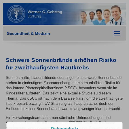
Gesundheit & Medizin
Toggle
navigat
Schwere Sonnenbrände erhöhen Risiko
für zweithäufigsten Hautkrebs
Schmerzhafte, blasenbildende oder allgemein schwere Sonnenbrände
stehen in eindeutigem Zusammenhang mit einem erhöhten Risiko für
das kutane Plattenepithelkarzinom (cSCC), besonders wenn sie im
Kindesalter auftreten. Das zeigt eine aktuelle Studie zu diesem
Thema. Das cSCC ist nach dem Basalzellkarzinom die zweithäufigste
Hautkrebsart. Zwar gilt UV-Strahlung als Hauptursache, doch der
Einfluss einzelner Sonnenbrände war bislang weniger klar untersucht.
Ein Forschungsteam nahm nun sämtliche Untersuchungen und
Analysen, die bereits mit mindestens 320.000 Studienteilnehmern
durchgeführt worden waren, näher unter die Lupe. Bewertet wurde, wie
Datenschutz