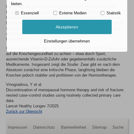
bieten.
Nach mehr als zehn Jahren kehrt sich dieser Trend um, und die
Knochen profitieren langfristig von der früheren Therapie.
Essenziell
Externe Medien
Statistik
Langzeitanwenderinnen haben dann deutlich weniger Frakturen als
Nichtanwenderinnen. Die Gründe für die anfängliche Risikoerhöhung
Akzeptieren
sind bisher nicht vollständig geklärt, ähnliche Effekte wurden aber
auch nach Absetzen anderer Medikamente gegen Osteoporose
beobachtet.
Einstellungen übernehmen
Experten empfehlen daher, direkt nach dem Ende der HET besonders
auf die Knochengesundheit zu achten – etwa durch Sport,
ausreichende Vitamin-D-Zufuhr oder gegebenenfalls zusätzliche
Medikamente. Insgesamt zeigt die Studie: Zwar gibt es nach dem
Absetzen zunächst eine kritische Phase, langfristig bleiben die
Knochen jedoch stabiler und profitieren von der Hormontherapie.
Vinogradova, Y et al.
Discontinuation of menopausal hormone therapy and risk of fracture:
nested case–control studies using routinely collected primary care
data
Lancet Healthy Longev 7/2025
Zurück zur Übersicht
Impressum
Datenschutz
Barrierefreiheit
Sitemap
Suche